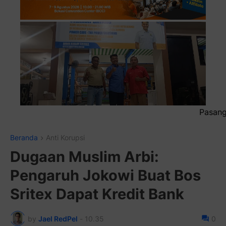
Pasang Iklan Running Text
Beranda
Anti Korupsi
Dugaan Muslim Arbi:
Pengaruh Jokowi Buat Bos
Sritex Dapat Kredit Bank
by
Jael RedPel
-
10.35
0