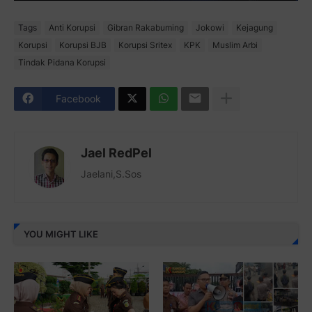
Tags
Anti Korupsi
Gibran Rakabuming
Jokowi
Kejagung
Korupsi
Korupsi BJB
Korupsi Sritex
KPK
Muslim Arbi
Tindak Pidana Korupsi
Facebook
Jael RedPel
Jaelani,S.Sos
YOU MIGHT LIKE