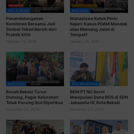
JABAR-ONLINE.COM
ANTI KORUPSI
AKSI DEMO
Penandatanganan
Mahasiswa Ketuk Pintu
Komitmen Bersama Jadi
Kejari: Kasus PDAM Mandek
Simbol Tekad Bersih dari
atau Memang Jalan di
Praktik KKN
Tempat?
February 12, 2026
January 28, 2026
AKSI DEMO
AKSI MAHASISWA
Bocah Bekasi Turun
BEM PT NU Sorot
Gunung, Pagar Kelurahan
Manipulasi Dana BOS di SDN
Teluk Pucung Ikut Diperiksa
Jakasetia IV, Kota Bekasi
December 23, 2025
November 03, 2025