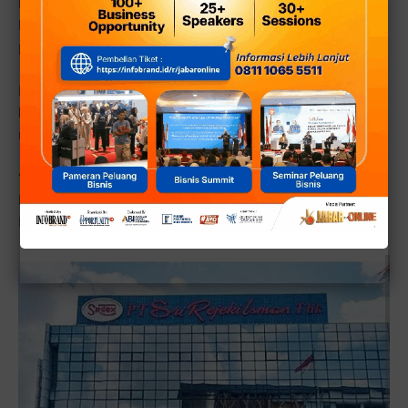
kuat bahwa sebagian dana dialihkan untuk kepentingan di
luar korporasi termasuk dugaan penggelembungan
proyek dan pengalihan aset.
Kejagung menyatakan bahwa penetapan
Iwan
Lukminto
sebagai tersangka merupakan hasil penyidikan
mendalam sejak awal 2024.
“Ada penyalahgunaan dana pinjaman yang menimbulkan
kerugian negara,” kata Kepala Pusat Penerangan Hukum
Kejaksaan Agung dalam rilis resminya.