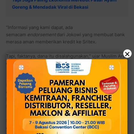
Goreng & Mendadak Viral di Bekasi
“Informasi yang kami dapat, ada
semacam
endorsement
dari Jokowi yang membuat bank
merasa aman memberikan kredit ke Sritex.
×
Tapi, faktanya, dana itu disalahgunakan,” ujar Muslim Arbi
dalam keterangannya kepada
awak media
, Sabtu
(24/5/25).
Menurut data yang beredar, Sritex mendapatkan kredit
dalam jumlah besar dari konsorsium bank, termasuk
bank-bank BUMN seperti Bank BNI, Bank Mandiri, dan
Bank BRI.
Kredit itu awalnya ditujukan untuk ekspansi usaha, namun
dalam proses penyelidikan Kejagung, terungkap indikasi