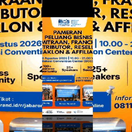
Nama:
H. SIDIK RIZAL, SMI, SE, SKom, MSc
Alias/a.k.a.:
DikRizal
Place/Date of birth
: Jakarta/3 Feb 19##
NoKTP/NIK: ##########
Job:
Pemimpin
Redaksi
NIW:
001/GAM/bks-ol/030219/III/2014
No. Telp.:
+6281280376532
Whatsapp:
+6281283745354
e-mail:
sidikrizal@gmail.com
Aktif sebagai wartawan:
3 Feb 1990
Mulai Bekerja @bksOL:
16 Nov 1998