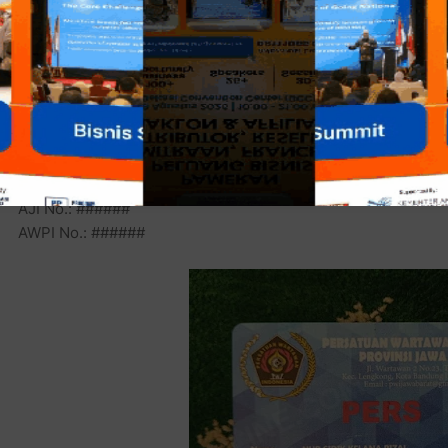
IG= @
dik_rizal
FB= @
dikrizalabubakar
Twitter= @
bekasionlinecom
KEANGGOTAAN :
PWI No.:
10.00.6537.24M
IWO No.: #####
AJI No.: ######
AWPI No.: ####
##