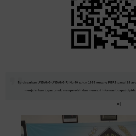
Berdasarkan UNDANG-UNDANG RI No.40 tahun 1999 tentang PERS pasal 18 
menjalankan tugas untuk memperoleh dan mencari informasi, dapat dipidan
[■]