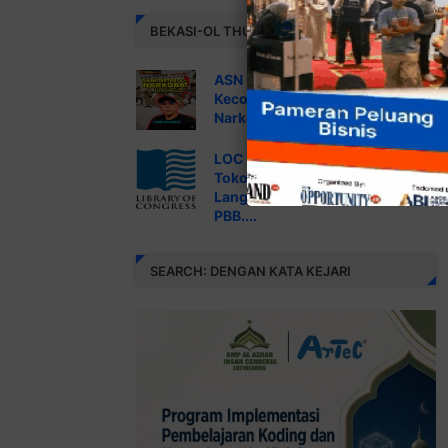
BEKASI-OL THUMBNAIL NEWS
ASN “Nyabu”, Pemkot Bekasi
Kecolongan: INKO Kemana, Kok
Narkoba Lolos?....
LOC USA Mencatat Data Profil
Tokoh di Web Ini Sejak Pemilu
Langsung #1 RI 2004 versi
PBB....
SEARCH: DENGAN KATA KEJARI