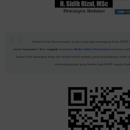
Adalah benar Nama tersebut di atas yang juga memegang Kartu PERS d
adalah
karyawan
/
kru
/
anggota
di jaringan
Media Online Perusahaan
kami dan terd
Dewan Pers sepanjang sikap dan tindak-tanduk perilaku yang bersangkutan masih m
undang/peraturan yang berlaku baik KUHP maupun huku