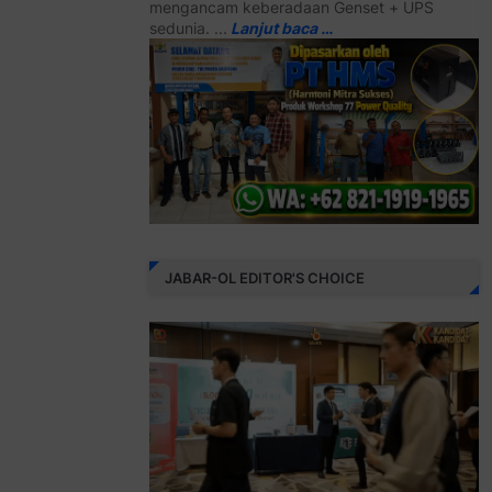
mengancam keberadaan Genset + UPS
sedunia. ...
Lanjut baca …
JABAR-OL EDITOR'S CHOICE