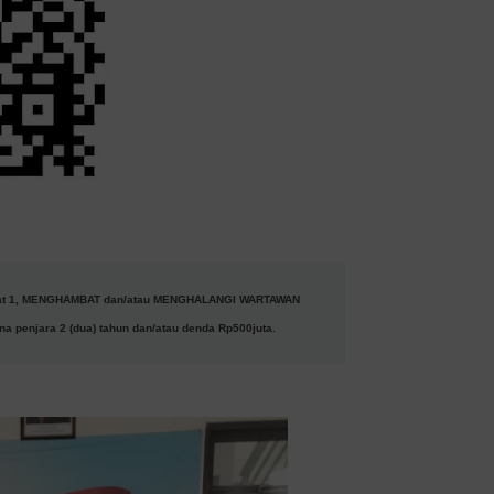
ayat 1, MENGHAMBAT dan/atau MENGHALANGI WARTAWAN
a penjara 2 (dua) tahun dan/atau denda Rp500juta.