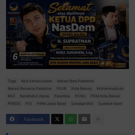
Tags
Aksi Kemanusiaan
Bekasi Bela Palestina
Bekasi Bersama Palestina
FKUB
Kota Bekasi
Muhammadiyah
MUI
Nahdhatul Ulama
Palestina
PCNU
PDM Kota Bekasi
PERSIS
PUI
PWM Jawa Barat
Sahabat MUI
Syarikat Islam
Facebook