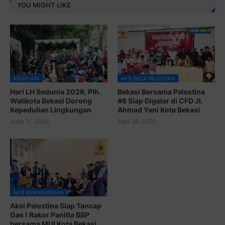
YOU MIGHT LIKE
ADIWIYATA
AKSI BELA PALESTINA
Hari LH Sedunia 2026, Plh.
Bekasi Bersama Palestina
Walikota Bekasi Dorong
#6 Siap Digelar di CFD Jl.
Kepedulian Lingkungan
Ahmad Yani Kota Bekasi
June 11, 2026
April 29, 2026
AKSI KEMANUSIAAN
Aksi Palestina Siap Tancap
Gas ! Rakor Panitia BBP
bersama MUI Kota Bekasi