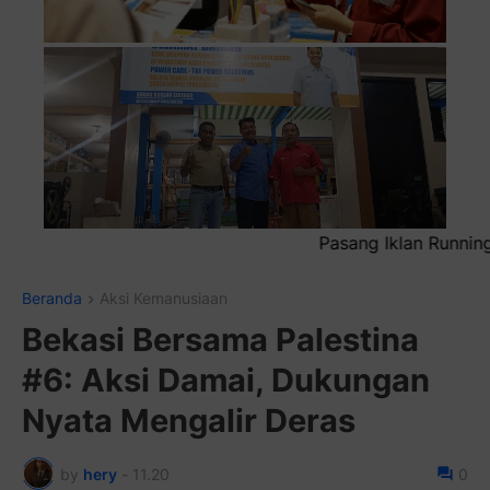
Pasang Iklan Running Text Anda di sini atau bisa juga s
Beranda
Aksi Kemanusiaan
Bekasi Bersama Palestina
#6: Aksi Damai, Dukungan
Nyata Mengalir Deras
by
hery
-
11.20
0