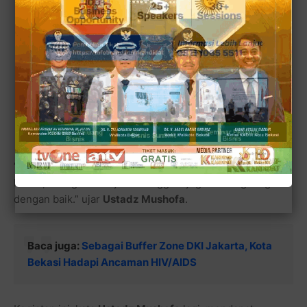
“Alhamdulillah,
Bekasi Bersama Palestina
Jilid 6
berjalan
lancar, sebagaimana jilid 1 hingga 5 juga berlangsung
dengan baik.” ujar
Ustadz Mushofa
.
Baca juga:
Sebagai Buffer Zone DKI Jakarta, Kota
Bekasi Hadapi Ancaman HIV/AIDS