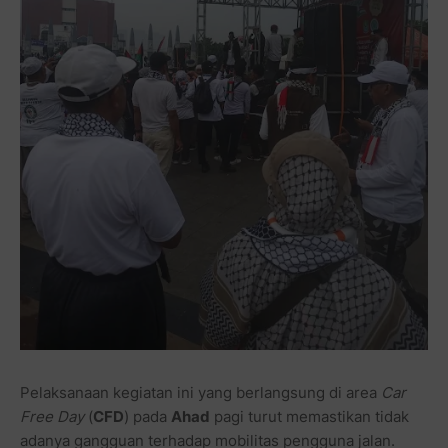
Pelaksanaan kegiatan ini yang berlangsung di area
Car
Free Day
(
CFD
) pada
Ahad
pagi turut memastikan tidak
adanya gangguan terhadap mobilitas pengguna jalan.