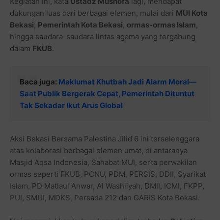
Kegiatan ini, kata
Ustadz Mushofa
lagi, mendapat
dukungan luas dari berbagai elemen, mulai dari
MUI Kota
Bekasi
,
Pemerintah Kota Bekasi
,
ormas-ormas Islam
,
hingga saudara-saudara lintas agama yang tergabung
dalam
FKUB
.
Baca juga:
Maklumat Khutbah Jadi Alarm Moral—
Saat Publik Bergerak Cepat, Pemerintah Dituntut
Tak Sekadar Ikut Arus Global
Aksi Bekasi Bersama Palestina Jilid 6 ini terselenggara
atas kolaborasi berbagai elemen umat, di antaranya
Masjid Aqsa Indonesia, Sahabat MUI, serta perwakilan
ormas seperti FKUB, PCNU, PDM, PERSIS, DDII, Syarikat
Islam, PD Matlaul Anwar, Al Washliyah, DMII, ICMI, FKPP,
PUI, SMUI, MDKS, Persada 212 dan GARIS Kota Bekasi.