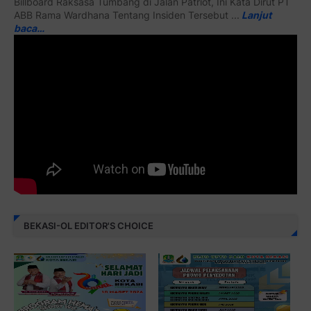
Billboard Raksasa Tumbang di Jalan Patriot, Ini Kata Dirut PT
ABB Rama Wardhana Tentang Insiden Tersebut ...
Lanjut
baca…
BEKASI-OL EDITOR'S CHOICE