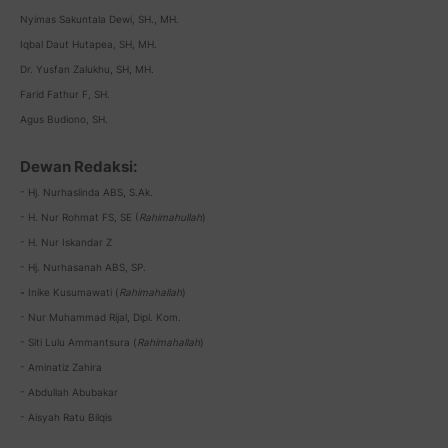
Nyimas Sakuntala Dewi, SH., MH.
Iqbal Daut Hutapea, SH, MH.
Dr. Yusfan Zalukhu, SH, MH.
Farid Fathur F, SH.
Agus Budiono, SH.
Dewan Redaksi:
- Hj. Nurhaslinda ABS, S.Ak.
- H. Nur Rohmat FS, SE (
Rahimahullah
)
- H. Nur Iskandar Z
- Hj. Nurhasanah ABS, SP.
-
Inike Kusumawati (
Rahimahallah
)
- Nur Muhammad Rijal, Dipl. Kom.
- Siti Lulu Ammantsura (
Rahimahallah
)
- Aminatiz Zahira
- Abdullah Abubakar
- Aisyah Ratu Bilqis