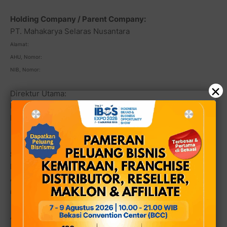
Holding Company / Parent Company:
PT. Mahakarya Selaras Nusantara
Alamat:
AHU, Nomor:
NIB, Nomor:
×
Direktur Utama:
Direktur Operasional:
Komisaris Utama:
Subsidiary Company:
PT Digital Rekayasa Elex Waring
Alamat: Jl. Palad RT.06/RW.07 No.45 Rawakuning, Kelurahan Pulogebang,
Kecamatan Cakung, Jakarta Timur 13950
AHU, Nomor: