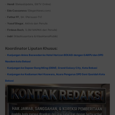
-
Hendi
(BekasiUpdate, ElitTV Online)
-
Edo Cassanova
(EleganNews.com)
-
Fathur FF
, SH. (Persuasi-TV)
-
Yusuf Blegur
, Aktivis dan Penulis
-
Firdaus Bach
, (LSM MAPAN dan Penulis)
-
Indri
(KilasNusantara & KilasAtensiPublik)
Koordinator Liputan Khusus:
-
Kunjungan Anies Baswedan ke Hotel Horizon BEKASI dengan GARPU dan DPD
Nasdem kota Bekasi
-
Kunjungan ke Dapoer Bang Miing (DBM), Grand Galaxy City, Kota Bekasi
-
Kunjungan ke Kediaman Heri Koswara, Acara Pengurus DPD Seni Qasidah Kota
Bekasi