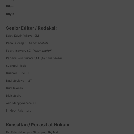
Nilam
Nayla
Senior Editor / Redaksi:
Eddy Edwin Wijaya, SMI
Reza Sudrajat, (
Rahimahullah
)
Febry Irawan, SE (
Rahimahullah
)
Rahayu Widi Surati, SMI (
Rahimahallah
)
Syamsul Huda,
Busnadi Turki, SE
Budi Setiawan, ST
Budi Irawan
Didit Susilo
Aris Margiyantoro, SE
Ir. Noor Aviantoro
Konsultan / Penasihat Hukum:
Dr. Saleh Mangara Sitompul, SH, MH.