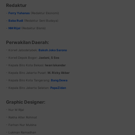
Redaktur
-
Ferry Yuhanas
(Redaktur Ekonomi)
-
Baba Rudi
(Redaktur Seni Budaya)
-
NM Rijal
(Redaktur Bisnis)
Perwakilan Daerah:
- Korwil Jabodetabek:
Bakoh Joko Sarono
- Korwil Depok Bogor:
Jaelani, S Sos
- Kepala Biro Kota Bekasi:
Iwan Iskandar
- Kepala Biro Jakarta Pusat:
M. Rizky Akbar
- Kepala Biro Kota Tangerang:
Bang Dewa
- Kepala Biro Jakarta Selatan:
PapaZidan
Graphic Designer:
- Nur M Rijal
- Rakha Alter Rohmat
- Farhan Nur Mubina
- Lukman Ramadhan