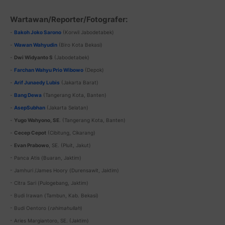
Wartawan/Reporter/Fotografer:
-
Bakoh Joko Sarono
(Korwil Jabodetabek)
-
Wawan Wahyudin
(Biro Kota Bekasi)
-
Dwi Widyanto S
(Jabodetabek)
-
Farchan Wahyu Prio Wibowo
(Depok)
-
Arif Junaedy Lubis
(Jakarta Barat)
-
Bang Dewa
(Tangerang Kota, Banten)
-
AsepSubhan
(Jakarta Selatan)
-
Yugo Wahyono, SE
. (Tangerang Kota, Banten)
-
Cecep Cepot
(Cibitung, Cikarang)
-
Evan Prabowo
, SE. (Pluit, Jakut)
- Panca Atis (Buaran, Jaktim)
- Jamhuri /James Hoory (Durensawit, Jaktim)
- Citra Sari (Pulogebang, Jaktim)
- Budi Irawan (Tambun, Kab. Bekasi)
- Budi Oentoro (
rahimahullah
)
- Aries Margiantoro, SE. (Jaktim)