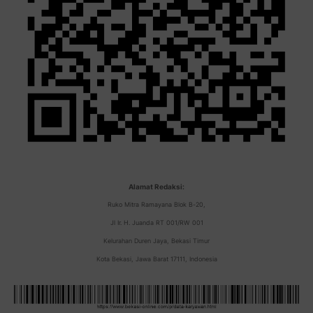
Alamat Redaksi:
Ruko Mitra Ramayana Blok B-20,
Jl Ir. H. Juanda RT 001/RW 001
Kelurahan Duren Jaya, Bekasi Timur
Kota Bekasi, Jawa Barat 17111, Indonesia