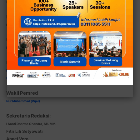
NIB, Nomor:
Komisaris Perusahaan:
Ny. Hj. Nani S. ABS Djoyoprayitno
Pemimpin Redaksi:
H. Sidik Rizal, SMI, SE, SKom, MSc
Redaktur Pelaksana:
Dr. Saiful Ahmad
Ni Gusti Ayu Yuliana
Wakil Pemred
Nur Muhammad (Rijal)
Sekretaris Redaksi:
I Santi Dharma Chandra, SH. MM.
Fitri Lili Setyowati
Angel Vero