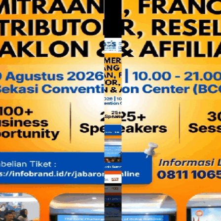
Dalam kesempatan tersebut, kegiatan ini sekaligus menja
Sehat Al-Hasany
yang telah berdiri sejak tahun 2021.
Peresmian ini diharapkan dapat memperkuat layanan keseha
peran sosial-keagamaan dalam melayani warga di Bekasi Bar
MUI Bekasi Barat
juga menegaskan komitmennya dalam mening
organisasi guna menunjang kinerja pelayanan kepada masyar
“
Di periode kedua ini, MUI Bekasi Barat akan meningkatkan fa
melayani masyarakat, karena di Bekasi Barat jumlah dan ke
Hasan
.
Selain itu, ia juga menekankan pentingnya sinergi antara u
kerukunan antar umat beragama serta menjawab tantangan so
muda di era digital.
Kegiatan silaturahmi ini jadi momentum strategis untuk per
para ulama dalam mewujudkan
Kota Bekasi
yang keren dalam