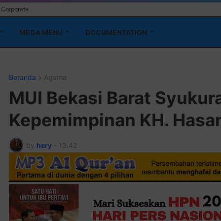
Corporate
MEGA MENU
DOCUMENTATION
Beranda
Agama
MUI Bekasi Barat Syukur
Kepemimpinan KH. Hasan
by
hery
-
13.42