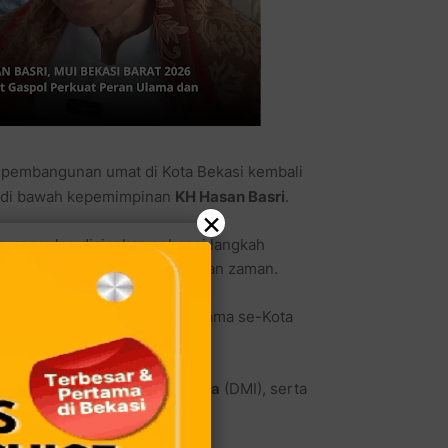
 pembangunan umat di Kota Bekasi kembali
t di bawah kepemimpinan
KH Hasan Basri
.
×
 unggulan disiapkan sebagai langkah
 adaptif terhadap perkembangan zaman.
dalam kegiatan silaturahmi ulama se-Kota
Bekasi Barat, pada Sabtu (25/4).
us MUI,
Dewan Masjid Indonesia
(DMI), serta