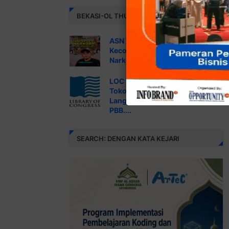
BEKASI-OL THUMBNAIL NEWS
ASN “Nyabu”, Pemkot Bekasi
Kecolongan: INKO Kemana, Kok
Narkoba Lolos?....
LOC USA Mencatat Data Profil
Tokoh di Web Ini Sejak Pemilu
Langsung #1 RI 2004 versi
PBB....
SEARCH: DENGAN KATA KEJARI