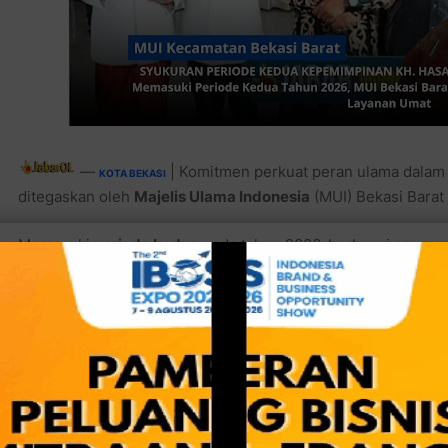
—
| Komitmen perkuat peran ulama dalam
KOTA BEKASI
ditegaskan oleh
Majelis Ulama Indonesia
(MUI) Bekasi Bara
Memasuki
periode kedua
pada tahun 2026, berbagai program
konkret dalam membangun umat yang religius, berdaya, dan
Hal tersebut disampaikan
KH Hasan Basri
saat diwawancarai 
Bekasi yang digelar di
Rumah Sehat Al Hasany
, Bintara IX, 
Kegiatan ini turut dihadiri para tokoh agama, jajaran pengur
Forum Kerukunan Umat Beragama
(FKUB) Kota Bekasi.