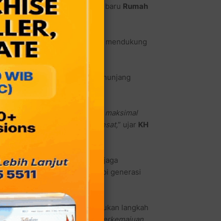
di momentum peresmian gedung baru
Rumah
tan berbasis masyarakat serta mendukung
at.
katkan kualitas fasilitas penunjang
akat.
silitas gedung agar bisa lebih maksimal
butuhan warganya meningkat pesat,
” ujar
KH
lama dan pemerintah dalam menjaga
sial, khususnya yang dihadapi generasi
erat ukhuwah sekaligus menyatukan langkah
 artian
harmonis
,
religius
&
berkemajuan
.