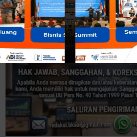
[■]
Reporter:
Hery
-
Redaksi
- Editor:
DikRizal
/JabarOL