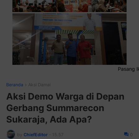
Pasang Iklan Running Text Anda di si
Beranda
Aksi Damai
Aksi Demo Warga di Depan
Gerbang Summarecon
Sukaraja, Ada Apa?
by
ChiefEditor
-
15.57
0