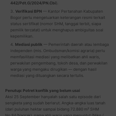
442/Pdt.G/2024/PN.Cbi
).
Verifikasi BPN
— Kantor Pertanahan Kabupaten
Bogor perlu mengeluarkan keterangan resmi terkait
status sertifikat (nomor SHM, tanggal terbit, siapa
pemilik tercatat) untuk menghapus ambiguitas soal
kepemilikan.
Mediasi publik
— Pemerintah daerah atau lembaga
independen (mis. Ombudsman/komisi agraria) perlu
memfasilitasi mediasi yang melibatkan ahli waris,
perwakilan pengembang, tokoh desa, dan perwakilan
warga yang mengaku dirugikan — dengan hasil
mediasi yang dituangkan secara tertulis.
Penutup: Potret konflik yang belum usai
Aksi 25 September hanyalah salah satu episode dari
sengketa yang sudah berlarut. Angka-angka luas tanah
(dari puluhan hektar sampai bidang 72.880 m² SHM
No.84/Nagrak), nama ahli waris yang menuntut (Niko /