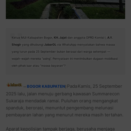
Ketua MUI Kabupaten Bogor,
KH. Jajat
dan anggota DPRD Komisi I,
A.Y.
Shogir
yang dihubungi
JabarOL
via WhatsApp
menyatakan bahwa massa
yang turun pada 25 September bukan berasal dari warga setempat —
wajah-wajah mereka “asing”. Pernyataan ini menimbulkan dugaan mobilisasi
oleh pihak luar atau “massa bayaran”?
Pada
Kamis, 25 September
BOGOR KABUPATEN
—
|
2025 lalu, jalan menuju gerbang kawasan Summarecon
Sukaraja mendadak ramai. Puluhan orang mengangkat
spanduk, berorasi, menuntut pengembang melunasi
pembayaran lahan yang menurut mereka masih tertahan.
Aparat kepolisian tampak berjaga, berusaha menjaga