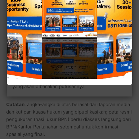
Area besar yang disebut bermasalah:
laporan-
laporan media lokal menyebut angka puluhan hektar—
mis. total sekitar
64,99 hektar
yang disebut dimiliki
“belasan warga” lalu dikuasai pihak pengembang.
Bidang spesifik yang digugat
: salah satu bidang
yang berulang disebut dalam berkas gugatan adalah
SHM No. 84/Nagrak luas 72.880 m²
(±7,288 hektar)
yang diklaim ahli waris Niko (N.A.F.) Mamesah. Dalam
pemberitaan tentang proses persidangan, angka luas
dan nomor SHM ini muncul berkali-kali sebagai objek
yang akan dibacakan putusannya.
Catatan
: angka-angka di atas berasal dari laporan media
dan kutipan kuasa hukum yang dipublikasikan; peta resmi
pengukuran (hasil ukur BPN) perlu diakses langsung dari
BPN/Kantor Pertanahan setempat untuk konfirmasi
spasial yang final.