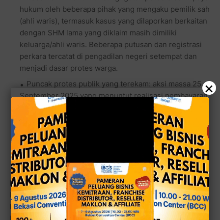
hukum oleh beberapa pihak yang mengaku pemilik sah
(ahli waris), termasuk kasus yang dilaporkan berkaitan
dengan SHM lama yang diklaim masih dimiliki
keluarga/ahli waris. Beberapa putusan dan registrasi
perkara tercatat di pengadilan negeri setempat dan
menjadi dasar protes warga.
×
Puncak protes publik yang terekam: aksi massa 25
September 2025 yang menuntut realisasi pembayaran
lahan. Di satu sisi ada rekaman orasi warga yang
menegaskan belum menerima pembayaran, di sisi lain
tokoh lokal menyatakan massa itu diduga bukan warga
sekitar, menimbulkan klaim berlawanan tentang siapa
yang sebenarnya berdemonstrasi.
Peta luas tanah dan bidang yang disengketakan
Berdasarkan pemberitaan lokal dan pengumuman kuasa
hukum pihak penggugat, ada beberapa angka yang
berulang disebutkan sebagai bagian objek sengketa: