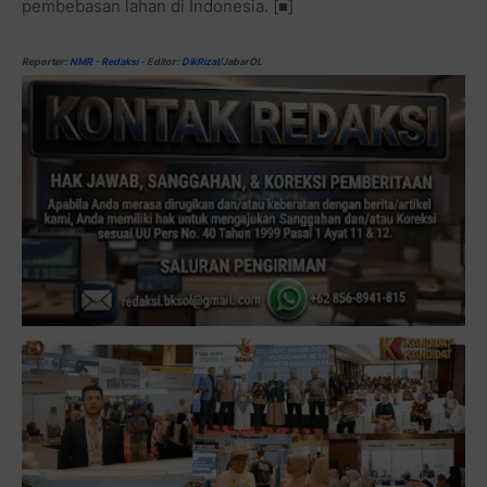
pembebasan lahan di Indonesia. [■]
Reporter:
NMR
-
Redaksi
-
Editor:
DikRizal
/JabarOL