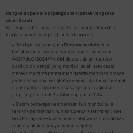
Rangkaian perkara di pengadilan (detail yang bisa
diverifikasi)
Beberapa artikel lokal menyebut nomor perkara dan
langkah hukum yang sedang berlangsung:
Terdapat rujukan pada
Perkara perdata
yang
terdaftar (mis. perkara dengan nomor semacam
442/Pdt.G/2024/PN.Cbi
disebut dalam tuntutan
publik oleh warga) yang menjadi salah satu dasar
mereka meminta pemerintah daerah menahan proses
perizinan sampai sengketa selesai. Jika benar tercatat,
nomor perkara ini menandakan proses registrasi
gugatan perdata di PN Cibinong pada 2024.
Dalam beberapa pemberitaan lain muncul pula
rencana pembacaan putusan/perkara terhadap SHM
No. 84/Nagrak — kuasa hukum ahli waris menyatakan
akan melakukan upaya hukum lanjutan
(banding/kasasi) jika putusan tidak berpihak pada