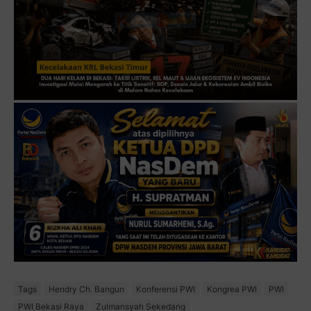
Tags
Hendry Ch. Bangun
Konferensi PWI
Kongrea PWI
PWI
PWI Bekasi Raya
Zulmansyah Sekedang