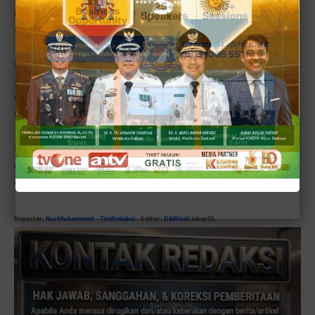
menjadi pemimpin yang sah dan wajib dihormati oleh
seluruh anggota di seluruh Indonesia.
Kesepakatan yang dicapai pada Jumat, 16 Mei 2025 di
Jakarta, yang dikenal sebagai
Kesepakatan Jakarta
,
menjadi simbol dimulainya babak baru bagi PWI yang
lebih utuh dan profesional.
Kini, seluruh elemen PWI di daerah diharapkan bersatu
mendukung proses kongres dan jaga integritas
organisasi.
[■]
Reporter:
NurMuhammad
-
TimRedaksi
-
Editor:
DikRizal
/JabarOL