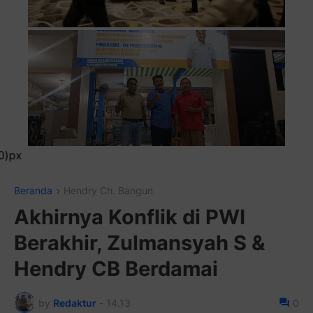
Pasang Iklan Running Tex
Beranda
Hendry Ch. Bangun
Akhirnya Konflik di PWI
Berakhir, Zulmansyah S &
Hendry CB Berdamai
by
Redaktur
-
14.13
0