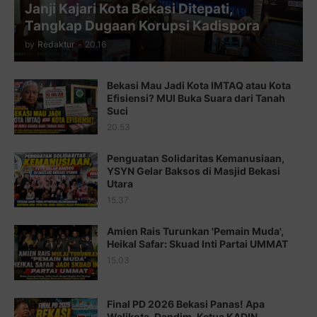
Janji Kajari Kota Bekasi Ditepati,
Juz 11 ⇨
http://j.mp/2bHf80y
Tangkap Dugaan Korupsi Kadispora
Juz 12 ⇨
http://j.mp/2bWnTby
by
Redaktur
-
20.16
Juz 13 ⇨
http://j.mp/2bFTiKQ
Bekasi Mau Jadi Kota IMTAQ atau Kota
Juz 14 ⇨
http://j.mp/2b8SUTA
Efisiensi? MUI Buka Suara dari Tanah
Suci
Juz 15 ⇨
http://j.mp/2bFRQIM
20.53
Juz 16 ⇨
http://j.mp/2b8SegG
Penguatan Solidaritas Kemanusiaan,
YSYN Gelar Baksos di Masjid Bekasi
Juz 17 ⇨
http://j.mp/2brHsFz
Utara
Juz 18 ⇨
http://j.mp/2b8SCfc
15.37
Juz 19 ⇨
http://j.mp/2bFSq95
Amien Rais Turunkan 'Pemain Muda',
Heikal Safar: Skuad Inti Partai UMMAT
Juz 20 ⇨
http://j.mp/2brI1zc
15.03
Juz 21 ⇨
http://j.mp/2b8VcBO
Final PD 2026 Bekasi Panas! Apa
Juz 22 ⇨
http://j.mp/2bFRxNP
Walikota, Dandim, Ketua KADIN