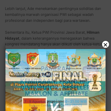
Lebih lanjut, Ade menekankan pentingnya soliditas dan
kembalinya marwah organisasi PWI sebagai wadah
profesional dan independen bagi para wartawan.
Sementara itu, Ketua PWI Provinsi Jawa Barat,
Hilman
Hidayat
, dalam keterangannya menegaskan bahwa
×
kongres mendatang hanya akan diikuti oleh ketua-ketua
PWI provinsi hasil konferensi sah, bukan pelaksana tugas
(Plt).
“Ini sudah menjadi kesepakatan bersama. Hanya Ketua
PWI hasil konferensi yang berhak menjadi peserta dan
memberikan suara dalam kongres. Tidak ada hak suara
untuk Plt yang ditunjuk selama masa konflik,” tegas
Hilman.
Hilman juga menambahkan, siapapun yang terpilih
sebagai Ketua Umum PWI melalui kongres nanti akan