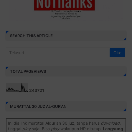
SEARCH THIS ARTICLE
TOTAL PAGEVIEWS
2
4
3
7
2
1
MURATTAL 30 JUZ AL-QUR'AN
Ini dia link murottal Alqur'an 30 juz, tanpa harus
download
,
tinggal
play
saja. Bisa
play
walaupun HP ditutup.
Langsung